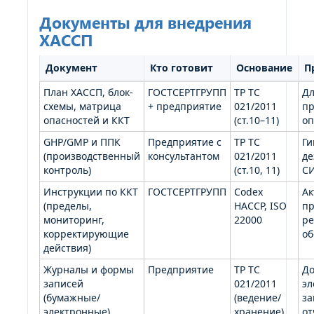
Документы для внедрения
ХАССП
Документ
Кто готовит
Основание
П
План ХАССП, блок-
ГОСТСЕРТГРУПП
ТР ТС
Дл
схемы, матрица
+ предприятие
021/2011
пр
опасностей и ККТ
(ст.10–11)
оп
GHP/GMP и ППК
Предприятие с
ТР ТС
Ги
(производственный
консультантом
021/2011
де
контроль)
(ст.10, 11)
СИ
Инструкции по ККТ
ГОСТСЕРТГРУПП
Codex
Ак
(пределы,
HACCP, ISO
пр
мониторинг,
22000
ре
корректирующие
об
действия)
Журналы и формы
Предприятие
ТР ТС
Д
записей
021/2011
эл
(бумажные/
(ведение/
за
электронные)
хранение)
от