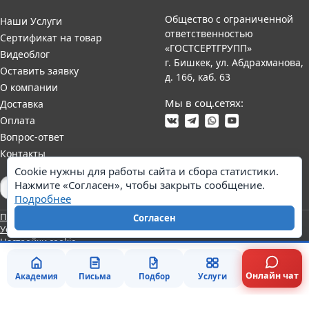
Общество с ограниченной
Наши Услуги
ответственностью
Сертификат на товар
«ГОСТСЕРТГРУПП»
Видеоблог
г. Бишкек, ул. Абдрахманова,
Оставить заявку
д. 166, каб. 63
О компании
Мы в соц.сетях:
Доставка
Оплата
Вопрос-ответ
Контакты
Cookie нужны для работы сайта и сбора статистики.
Нажмите «Согласен», чтобы закрыть сообщение.
Карта сайта
Подробнее
Политика персональных данных
Согласие на обработку данных
Согласен
Условия оказания услуг
Претензии и возврат
Реквизиты
Настройки cookie
Онлайн чат
Академия
Письма
Подбор
Услуги