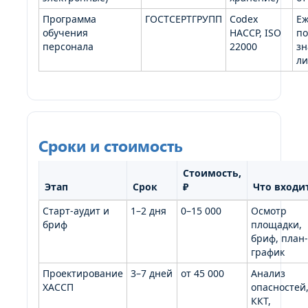
Программа
ГОСТСЕРТГРУПП
Codex
Еж
обучения
HACCP, ISO
по
персонала
22000
зн
ли
Сроки и стоимость
Стоимость,
Этап
Срок
₽
Что входи
Старт-аудит и
1–2 дня
0–15 000
Осмотр
бриф
площадки,
бриф, план-
график
Проектирование
3–7 дней
от 45 000
Анализ
ХАССП
опасностей
ККТ,