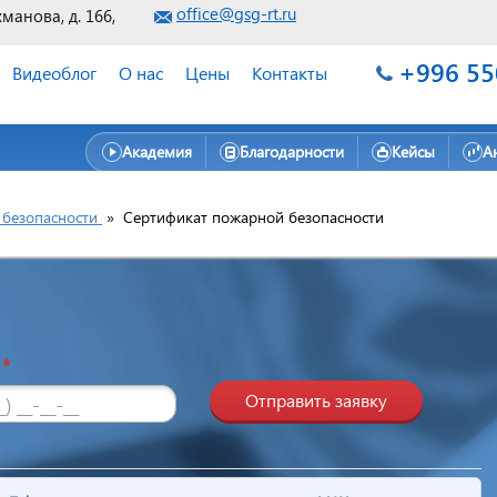
office@gsg-rt.ru
хманова, д. 166,
+996 55
Видеоблог
О нас
Цены
Контакты
Академия
Благодарности
Кейсы
А
безопасности
»
Сертификат пожарной безопасности
н
*
Отправить заявку