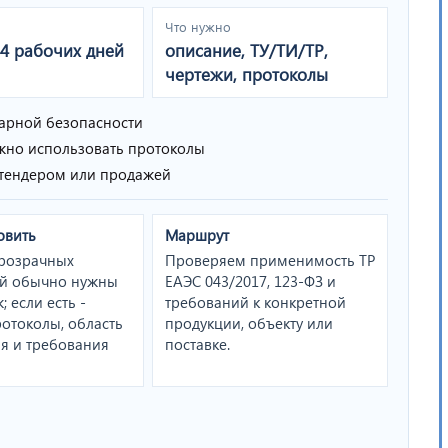
Что нужно
14 рабочих дней
описание, ТУ/ТИ/ТР,
чертежи, протоколы
арной безопасности
жно использовать протоколы
, тендером или продажей
овить
Маршрут
прозрачных
Проверяем применимость ТР
ий обычно нужны
ЕАЭС 043/2017, 123-ФЗ и
; если есть -
требований к конкретной
ротоколы, область
продукции, объекту или
я и требования
поставке.