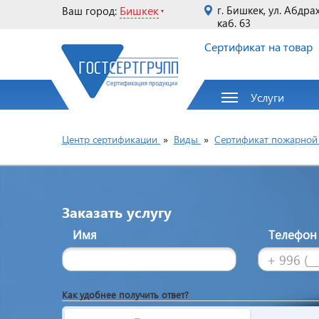
Бишкек
г. Бишкек, ул. Абдра
Ваш город:
каб. 63
Сертификат на товар
Услуги
Центр сертификации
»
Виды
»
Сертификат пожарной 
Заказать услугу
Имя
Телефо
Как удобнее получить ответ?