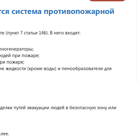
тся система противопожарной
Отзыв от ООО "Пирамит".
(пункт 7 статьи 146). В него входят:
еногенераторы;
людей при пожаре;
ри пожаре;
е жидкости (кроме воды) и пенообразователи для
делки путей эвакуации людей в безопасную зону или
лее.