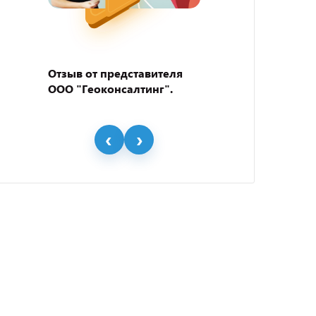
Отзыв от представителя
Отзыв
ООО "Геоконсалтинг".
пивно
"BEER