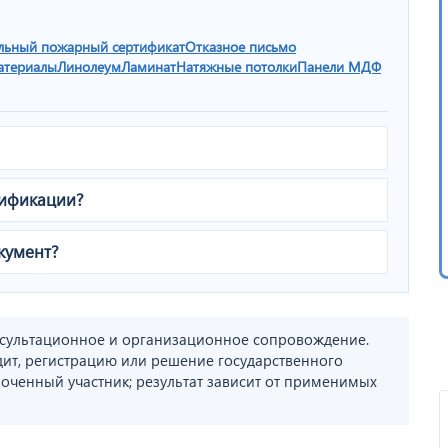
льный пожарный сертификат
Отказное письмо
атериалы
Линолеум
Ламинат
Натяжные потолки
Панели МДФ
тификации?
кумент?
сультационное и организационное сопровождение.
дит, регистрацию или решение государственного
оченный участник; результат зависит от применимых