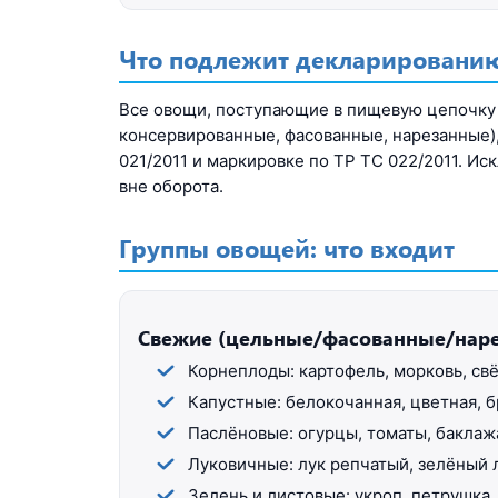
Что подлежит декларировани
Все овощи, поступающие в пищевую цепочку
консервированные, фасованные, нарезанные)
021/2011 и маркировке по ТР ТС 022/2011. И
вне оборота.
Группы овощей: что входит
Свежие (цельные/фасованные/нар
Корнеплоды: картофель, морковь, свё
Капустные: белокочанная, цветная, б
Паслёновые: огурцы, томаты, баклаж
Луковичные: лук репчатый, зелёный л
Зелень и листовые: укроп, петрушка, 