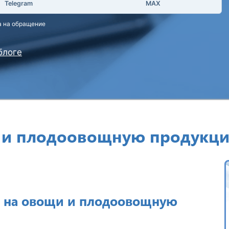
Telegram
MAX
а на обращение
блоге
 и плодоовощную продукци
 на овощи и плодоовощную