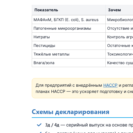
Показатель
Зачем
МАФАнМ, БГКП (E. coli), S. aureus
Микробиолог
Патогенные микроорганизмы
Отсутствие 
Нитраты
Контроль аг
Пестициды
Остаточные 
Тяжёлые металлы
Токсикологи
Влага/зола
Качество су
Для предприятий с внедрённым
HACCP
и регл
планах HACCP — это ускоряет подготовку и сн
Схемы декларирования
3д / 4д
— серийный выпуск на основе п