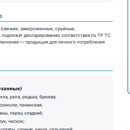
ю
 (свежие, замороженные, сушёные,
, подлежат декларированию соответствия по ТР ТС
сключения — продукция для личного потребления
езанные)
кла, репа, редька, брюква;
рокколи, пекинская;
аны, перец сладкий;
ук, чеснок;
салаты, шпинат, кинза, сельдерей;