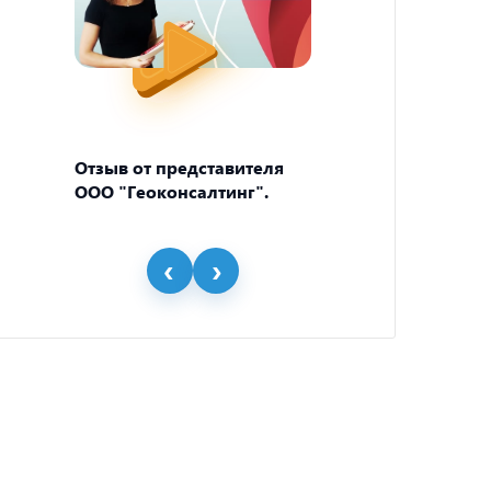
Отзыв от представителя
Отзыв
ООО "Геоконсалтинг".
пивно
"BEER