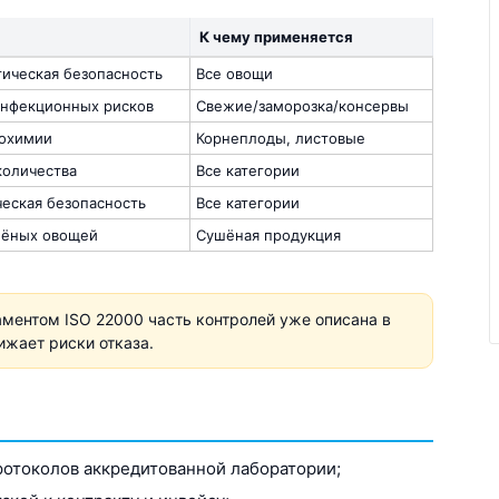
К чему применяется
ическая безопасность
Все овощи
инфекционных рисков
Свежие/заморозка/консервы
рохимии
Корнеплоды, листовые
Отзыв от ООО "Пирамит".
количества
Все категории
ческая безопасность
Все категории
шёных овощей
Сушёная продукция
аментом ISO 22000 часть контролей уже описана в
ижает риски отказа.
ротоколов аккредитованной лаборатории;