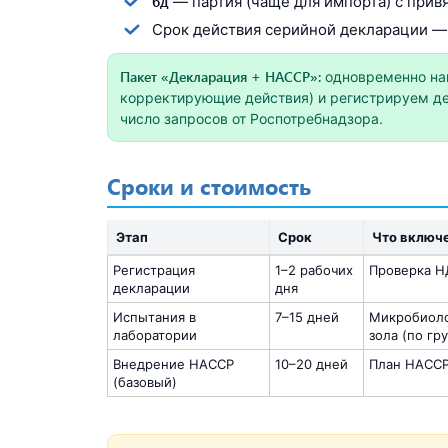
6д
— партия (чаще для импорта) с привя
Срок действия серийной декларации — 
Пакет «Декларация + HACCP»:
одновременно нав
корректирующие действия) и регистрируем де
число запросов от Роспотребнадзора.
Сроки и стоимость
Этап
Срок
Что включ
Регистрация
1–2 рабочих
Проверка Н
декларации
дня
Испытания в
7–15 дней
Микробиоло
лаборатории
зола (по гр
Внедрение HACCP
10–20 дней
План HACCP
(базовый)