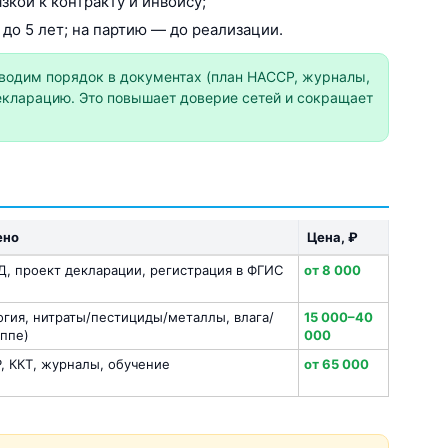
зкой к контракту и инвойсу;
до 5 лет; на партию — до реализации.
одим порядок в документах (план HACCP, журналы,
кларацию. Это повышает доверие сетей и сокращает
ено
Цена, ₽
Д, проект декларации, регистрация в ФГИС
от 8 000
гия, нитраты/пестициды/металлы, влага/
15 000–40
уппе)
000
, ККТ, журналы, обучение
от 65 000