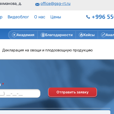
ахманова, д.
office@gsg-rt.ru
+996 55
ар
Видеоблог
О нас
Цены
Академия
Благодарности
Кейсы
Анал
»
Декларация на овощи и плодоовощную продукцию
н
*
Отправить заявку