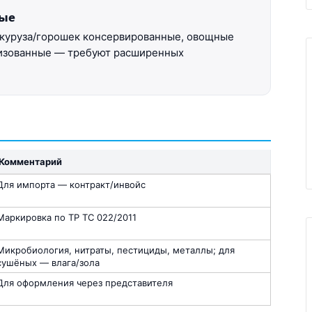
ные
укуруза/горошек консервированные, овощные
илизованные — требуют расширенных
Комментарий
Для импорта — контракт/инвойс
Маркировка по ТР ТС 022/2011
Микробиология, нитраты, пестициды, металлы; для
сушёных — влага/зола
Для оформления через представителя