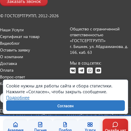
Заказать звонок
© ГОСТСЕРТГРУПП, 2012-2026
Общество с ограниченной
Наши Услуги
ответственностью
Сертификат на товар
«ГОСТСЕРТГРУПП»
Видеоблог
г. Бишкек, ул. Абдрахманова, д.
Оставить заявку
166, каб. 63
О компании
Мы в соц.сетях:
Доставка
Оплата
Вопрос-ответ
Контакты
Cookie нужны для работы сайта и сбора статистики.
Нажмите «Согласен», чтобы закрыть сообщение.
Карта сайта
Подробнее
Согласен
Политика персональных данных
Согласие на обработку данных
Условия оказания услуг
Претензии и возврат
Реквизиты
Настройки cookie
Онлайн чат
Академия
Письма
Подбор
Услуги