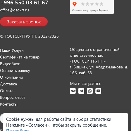
+996 550 03 61 67
office@gsg-rt.ru
Заказать звонок
© ГОСТСЕРТГРУПП, 2012-2026
Общество с ограниченной
Наши Услуги
ответственностью
Сертификат на товар
«ГОСТСЕРТГРУПП»
Видеоблог
г. Бишкек, ул. Абдрахманова, д.
Оставить заявку
166, каб. 63
О компании
Мы в соц.сетях:
Доставка
Оплата
Вопрос-ответ
Контакты
Карта сайта
Cookie нужны для работы сайта и сбора статистики.
Нажмите «Согласен», чтобы закрыть сообщение.
Подробнее
Политика персональных данных
Согласие на обработку данных