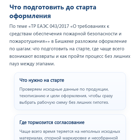
ООО "Геоконсалтинг".
Что подготовить до старта
оформления
По теме «ТР ЕАЭС 043/2017 «О требованиях к
средствам обеспечения пожарной безопасности и
пожаротушения»» в Бишкеке разложим оформление
по шагам: что подготовить на старте, где чаще всего
возникают возвраты и как пройти процесс без лишних
пауз между этапами.
Что нужно на старте
Проверяем исходные данные по продукции,
Отзыв от представителя
техописанию и цели оформления, чтобы сразу
пивного ресторана
выбрать рабочую схему без лишних гипотез.
"BEERHOUSE".
Где тормозится согласование
Чаще всего время теряется на неполных исходных
материалах, спорной маркировке и несобранной