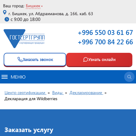
Ваш город:
Бишкек
г. Бишкек, ул. Абдрахманова, д. 166, каб. 63
с 9:00 до 18:00
+996 550 03 61 67
+996 700 84 22 66
Заказать звонок
Узнать онлайн
МЕНЮ
Центр сертификации
»
Виды
»
Декларирование
»
Декларация для Wildberries
Заказать услугу