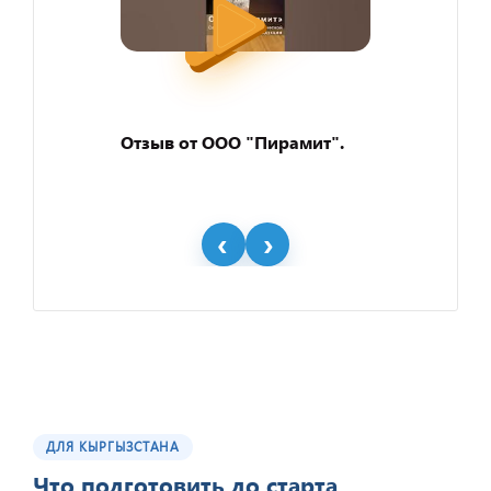
Отзыв от ООО "Пирамит".
ДЛЯ КЫРГЫЗСТАНА
Отзыв от представителя
ООО "Геоконсалтинг".
Что подготовить до старта