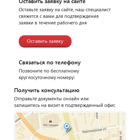
Оставить заявку на сайте
Отзыв от представителя
индийского ресторана
Оставьте заявку на сайте, наш специалист
"Малабар".
свяжется с вами для подтверждения
заявки в течение рабочего дня
Оставить заявку
Связаться по телефону
Позвоните по бесплатному
круглосуточному номеру:
Получить консультацию
Отправьте документы онлайн или
Отзыв от представителя
запишитесь на визит в подтвержденный офис
автосервиса "Ваш
Автомобиль".