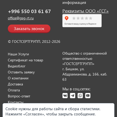
информация
+996 550 03 61 67
Реквизиты ООО «ГСГ»
Отзыв от представителя ИП
office@gsg-rt.ru
"Диана Тенникова".
Заказать звонок
© ГОСТСЕРТГРУПП, 2012-2026
Общество с ограниченной
Наши Услуги
ответственностью
Сертификат на товар
«ГОСТСЕРТГРУПП»
Видеоблог
г. Бишкек, ул.
Оставить заявку
Абдрахманова, д. 166, каб.
О компании
63
Доставка
Мы в соц.сетях:
Оплата
Отзыв от представителя ИП
Вопрос-ответ
"Сабирова Ольга".
Контакты
Cookie нужны для работы сайта и сбора статистики.
Карта сайта
Нажмите «Согласен», чтобы закрыть сообщение.