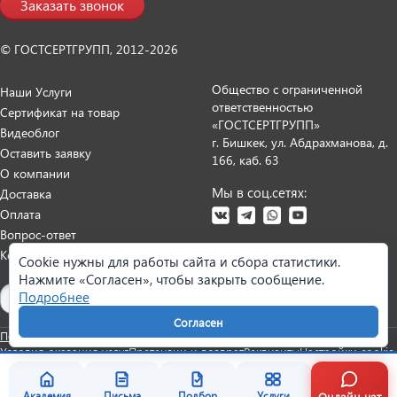
Заказать звонок
© ГОСТСЕРТГРУПП, 2012-2026
Общество с ограниченной
Наши Услуги
ответственностью
Сертификат на товар
«ГОСТСЕРТГРУПП»
Видеоблог
г. Бишкек, ул. Абдрахманова, д.
Оставить заявку
166, каб. 63
О компании
Мы в соц.сетях:
Доставка
Оплата
Вопрос-ответ
Контакты
Cookie нужны для работы сайта и сбора статистики.
Нажмите «Согласен», чтобы закрыть сообщение.
Карта сайта
Подробнее
Согласен
Политика персональных данных
Согласие на обработку данных
Условия оказания услуг
Претензии и возврат
Реквизиты
Настройки cookie
Онлайн чат
Академия
Письма
Подбор
Услуги