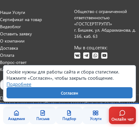
Общество с ограниченной
Наши Услуги
ответственностью
Сертификат на товар
«ГОСТСЕРТГРУПП»
Видеоблог
г. Бишкек, ул. Абдрахманова, д.
Оставить заявку
166, каб. 63
О компании
Мы в соц.сетях:
Доставка
Оплата
Вопрос-ответ
Контакты
Cookie нужны для работы сайта и сбора статистики.
Нажмите «Согласен», чтобы закрыть сообщение.
Карта сайта
Подробнее
Согласен
Политика персональных данных
Согласие на обработку данных
Условия оказания услуг
Претензии и возврат
Реквизиты
Настройки cookie
Онлайн чат
Академия
Письма
Подбор
Услуги