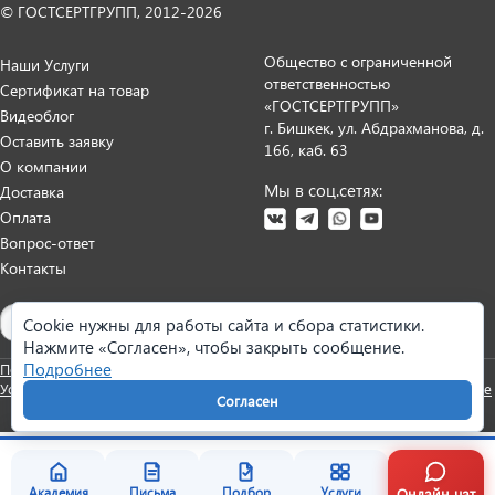
© ГОСТСЕРТГРУПП, 2012-2026
Общество с ограниченной
Наши Услуги
ответственностью
Сертификат на товар
«ГОСТСЕРТГРУПП»
Видеоблог
г. Бишкек, ул. Абдрахманова, д.
Оставить заявку
166, каб. 63
О компании
Мы в соц.сетях:
Доставка
Оплата
Вопрос-ответ
Контакты
Карта сайта
Cookie нужны для работы сайта и сбора статистики.
Нажмите «Согласен», чтобы закрыть сообщение.
Подробнее
Политика персональных данных
Согласие на обработку данных
Условия оказания услуг
Претензии и возврат
Реквизиты
Настройки cookie
Согласен
Онлайн чат
Академия
Письма
Подбор
Услуги