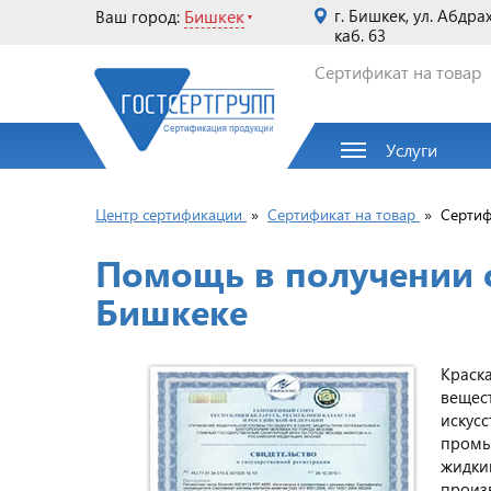
Бишкек
г. Бишкек, ул. Абдра
Ваш город:
каб. 63
Сертификат на товар
Услуги
Центр сертификации
»
Сертификат на товар
»
Сертиф
Помощь в получении с
Бишкеке
Краск
вещес
искусс
промы
жидки
произв