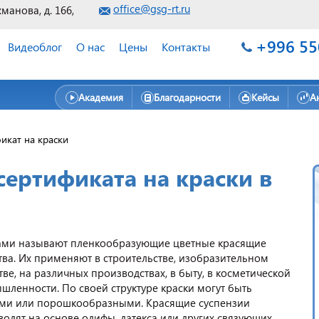
office@gsg-rt.ru
хманова, д. 166,
+996 55
Видеоблог
О нас
Цены
Контакты
Академия
Благодарности
Кейсы
А
икат на краски
ертификата на краски в
ами называют пленкообразующие цветные красящие
тва. Их применяют в строительстве, изобразительном
тве, на различных производствах, в быту, в косметической
шленности. По своей структуре краски могут быть
ми или порошкообразными. Красящие суспензии
одят на основе олифы, латекса или других связующих